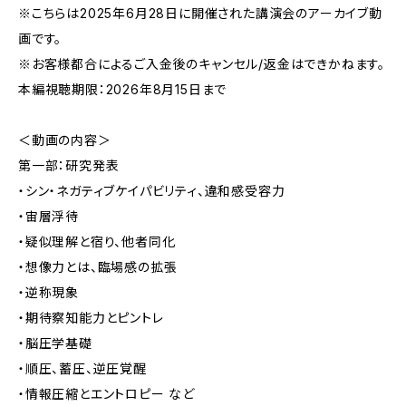
※こちらは2025年6月28日に開催された講演会のアーカイブ動
画です。
※お客様都合によるご入金後のキャンセル/返金はできかねます。
本編視聴期限：2026年8月15日まで
＜動画の内容＞
第一部：研究発表
・シン・ネガティブケイパビリティ、違和感受容力
・宙層浮待
・疑似理解と宿り、他者同化
・想像力とは、臨場感の拡張
・逆称現象
・期待察知能力とピントレ
・脳圧学基礎
・順圧、蓄圧、逆圧覚醒
・情報圧縮とエントロピー など