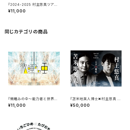
『2024-2025 村主悠真ツアー
ファイナル『Unlocked』』
¥11,000
同じカテゴリの商品
『微睡みのΦ～能力者と世界平
『苫米地英人博士✖村主悠真 特
和～』【視聴期限2026年8月15
別対談講演』【視聴期限2026年
¥11,000
¥50,000
日まで】
8月15日まで】