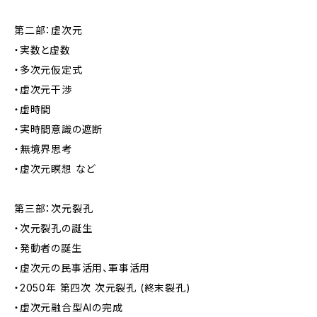
第二部：虚次元
・実数と虚数
・多次元仮定式
・虚次元干渉
・虚時間
・実時間意識の遮断
・無境界思考
・虚次元瞑想 など
第三部：次元裂孔
・次元裂孔の誕生
・発動者の誕生
・虚次元の民事活用、軍事活用
・2050年 第四次 次元裂孔 (終末裂孔)
・虚次元融合型AIの完成