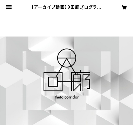
【アーカイブ動画】θ回廊プログラム
（第2期/12回払い）1/15~ | 村主悠真
公式オンラインショップ