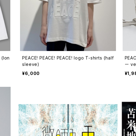
 (lon
PEACE! PEACE! PEACE! logo T-shirts (half
PEA
sleeve)
ー ve
¥6,000
¥1,9