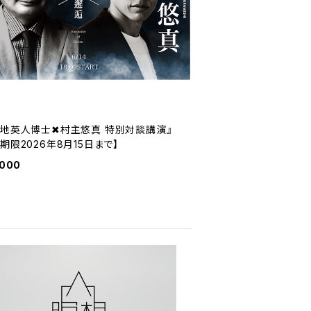
米地英人博士✖村主悠真 特別対談講演』
期限2026年8月15日まで】
,000