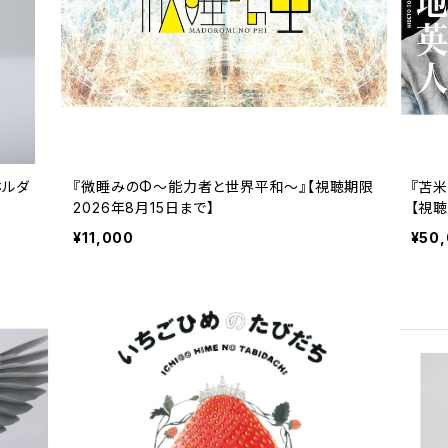
ーホルダ
『微睡みのΦ～能力者と世界平和～』【視聴期限
『苫
2026年8月15日まで】
【視聴
¥11,000
¥50